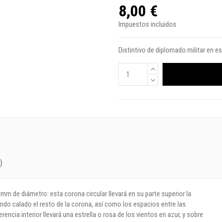
8,00 €
Impuestos incluidos
Distintivo de diplomado militar en e
)
m de diámetro: esta corona circular llevará en su parte superior la
do calado el resto de la corona, así como los espacios entre las
encia interior llevará una estrella o rosa de los vientos en azur, y sobre