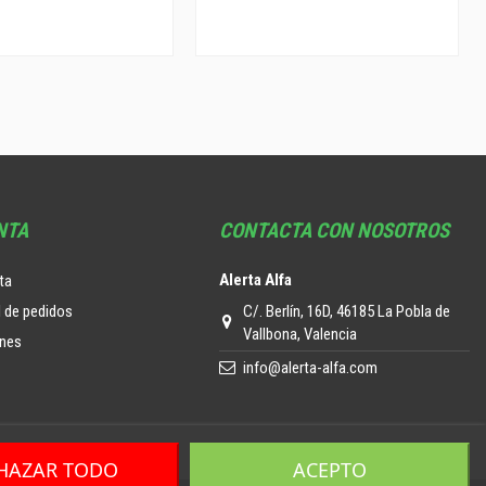
NTA
CONTACTA CON NOSOTROS
Alerta Alfa
ta
C/. Berlín, 16D, 46185 La Pobla de
l de pedidos
Vallbona, Valencia
ones
info@alerta-alfa.com
HAZAR TODO
ACEPTO