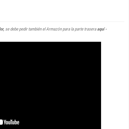
dor,
se debe pedir también el Armazón para la parte trasera
aquí -