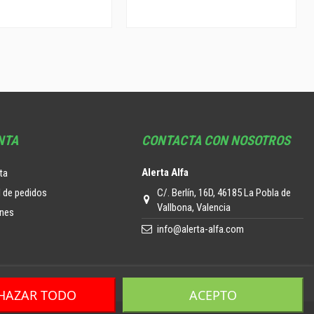
NTA
CONTACTA CON NOSOTROS
Alerta Alfa
ta
C/. Berlín, 16D, 46185 La Pobla de
l de pedidos
Vallbona, Valencia
ones
info@alerta-alfa.com
HAZAR TODO
ACEPTO