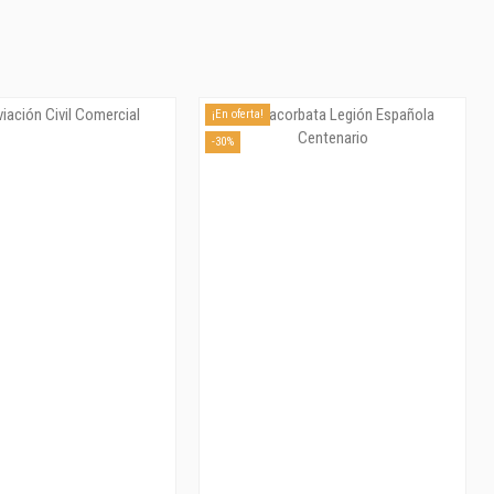
¡En oferta!
-30%