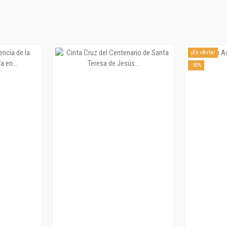
¡En oferta!
-30%