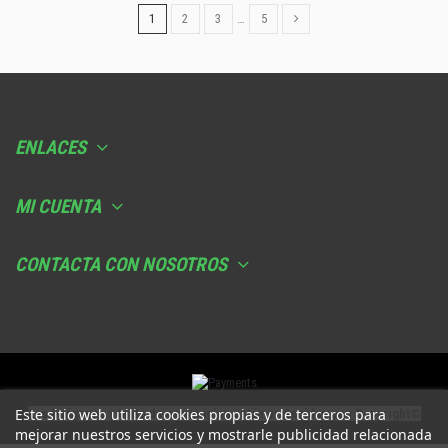
1
2
3
…
5
ENLACES
MI CUENTA
CONTACTA CON NOSOTROS
Este sitio web utiliza cookies propias y de terceros para
Las imágenes y texto de esta página están protegidas con Copyright©️
mejorar nuestros servicios y mostrarle publicidad relacionada