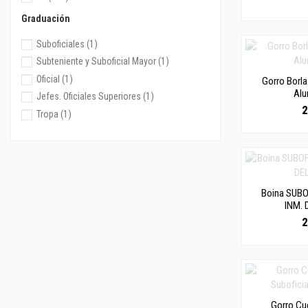
61
(36)
Graduación
S
(2)
Suboficiales
(1)
M
(3)
Subteniente y Suboficial Mayor
(1)
L
(2)
Oficial
(1)
Gorro Borla
XL
(2)
Al
Jefes. Oficiales Superiores
(1)
XXL
(2)
2
Tropa
(1)
P
(1)
G
(1)
62
(3)
Boina SUBOF
INM. 
2
Gorro C