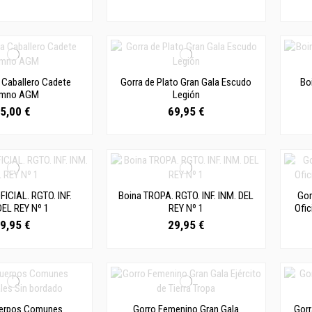
 Caballero Cadete
Gorra de Plato Gran Gala Escudo
Bo
umno AGM
Legión
5,00 €
69,95 €
ICIAL. RGTO. INF.
Boina TROPA. RGTO. INF. INM. DEL
Gor
DEL REY Nº 1
REY Nº 1
Ofic
9,95 €
29,95 €
uerpos Comunes
Gorro Femenino Gran Gala
Gorr