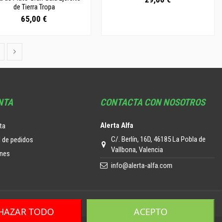
de Tierra Tropa
65,00 €
NTA
CONTACTA CON NOSOTROS
Alerta Alfa
ta
C/. Berlín, 16D, 46185 La Pobla de
l de pedidos
Vallbona, Valencia
ones
info@alerta-alfa.com
HAZAR TODO
ACEPTO