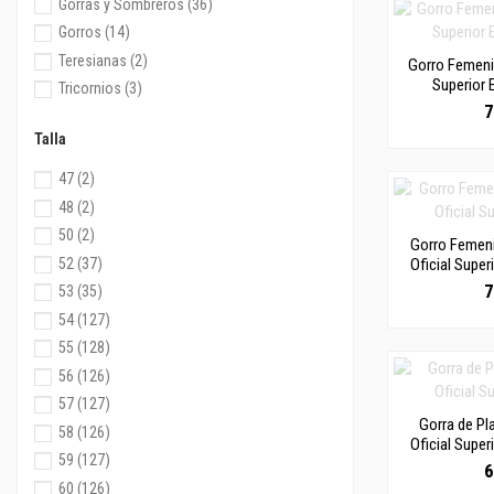
Gorras y Sombreros
(36)
Gorros
(14)
Teresianas
(2)
Gorro Femenin
Superior E
Tricornios
(3)
7
Talla
47
(2)
48
(2)
50
(2)
Gorro Femen
52
(37)
Oficial Superi
7
53
(35)
54
(127)
55
(128)
56
(126)
57
(127)
Gorra de Pl
58
(126)
Oficial Superi
59
(127)
6
60
(126)