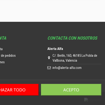
NTA
CONTACTA CON NOSOTROS
Alerta Alfa
ta
C/. Berlín, 16D, 46185 La Pobla de
l de pedidos
Vallbona, Valencia
ones
info@alerta-alfa.com
HAZAR TODO
ACEPTO