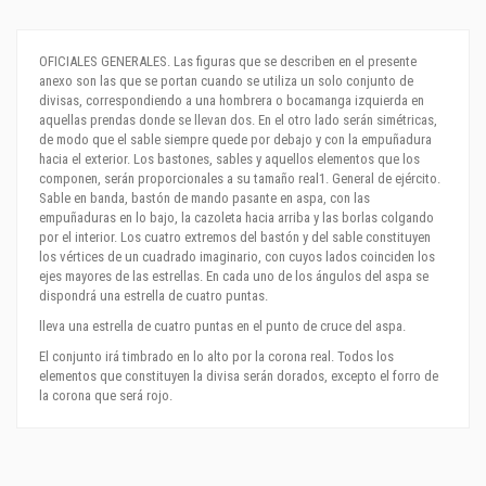
OFICIALES GENERALES. Las figuras que se describen en el presente
anexo son las que se portan cuando se utiliza un solo conjunto de
divisas, correspondiendo a una hombrera o bocamanga izquierda en
aquellas prendas donde se llevan dos. En el otro lado serán simétricas,
de modo que el sable siempre quede por debajo y con la empuñadura
hacia el exterior. Los bastones, sables y aquellos elementos que los
componen, serán proporcionales a su tamaño real1. General de ejército.
Sable en banda, bastón de mando pasante en aspa, con las
empuñaduras en lo bajo, la cazoleta hacia arriba y las borlas colgando
por el interior. Los cuatro extremos del bastón y del sable constituyen
los vértices de un cuadrado imaginario, con cuyos lados coinciden los
ejes mayores de las estrellas. En cada uno de los ángulos del aspa se
dispondrá una estrella de cuatro puntas.
lleva una estrella de cuatro puntas en el punto de cruce del aspa.
El conjunto irá timbrado en lo alto por la corona real. Todos los
elementos que constituyen la divisa serán dorados, excepto el forro de
la corona que será rojo.