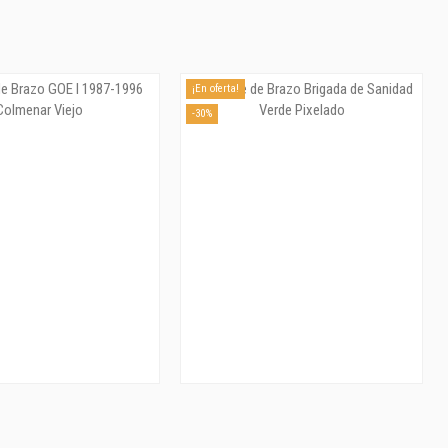
¡En oferta!
-30%