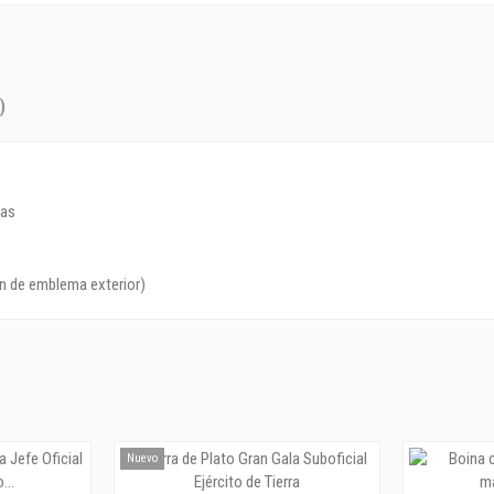
)
ias
ón de emblema exterior)
Nuevo