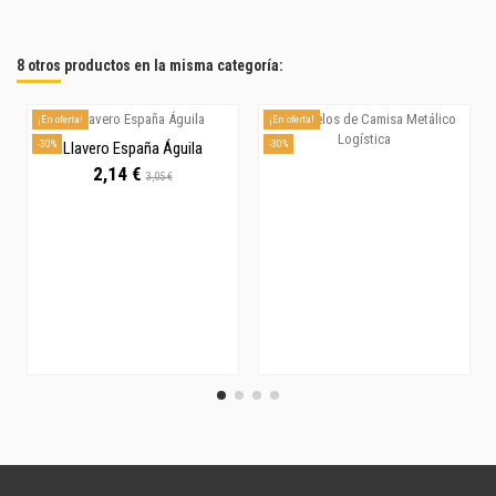
8 otros productos en la misma categoría:
¡En oferta!
¡En oferta!
-30%
-30%
Llavero España Águila
2,14 €
3,05 €