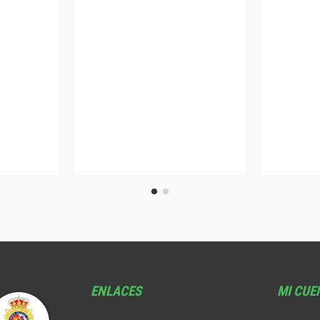
ENLACES
MI CUE