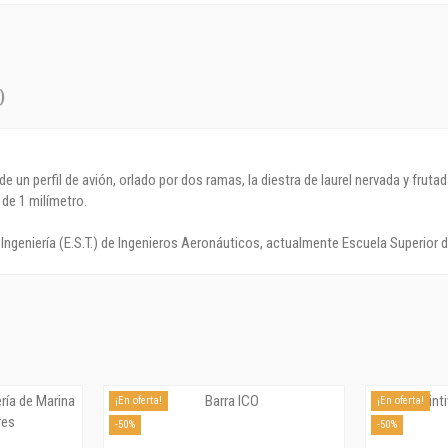
)
un perfil de avión, orlado por dos ramas, la diestra de laurel nervada y frutada
 de 1 milímetro.
ngeniería (E.S.T.) de Ingenieros Aeronáuticos, actualmente Escuela Superior d
¡En oferta!
¡En oferta!
-50%
-50%